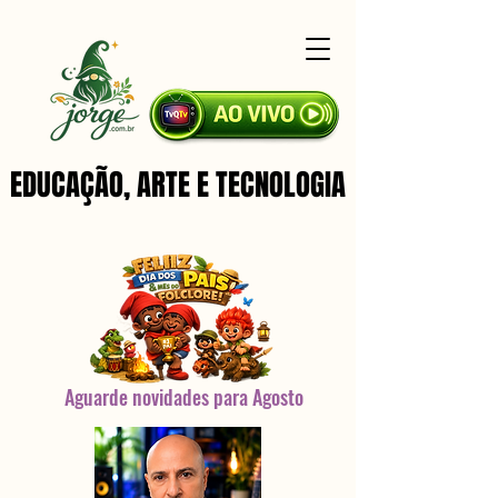
EDUCAÇÃO, ARTE E TECNOLOGIA
EDUCAÇÃO, ARTE E TECNOLOGIA
Aguarde novidades para Agosto