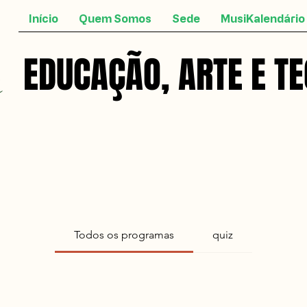
Início
Quem Somos
Sede
MusiKalendário
EDUCAÇÃO, ARTE E T
EDUCAÇÃO, ARTE E T
Todos os programas
quiz