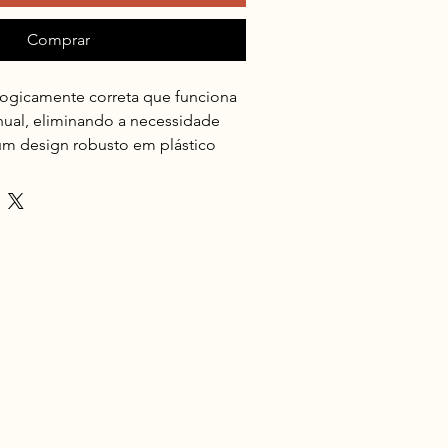
Comprar
ogicamente correta que funciona 
ual, eliminando a necessidade 
um design robusto em plástico 
 como azul marinho e cinza.