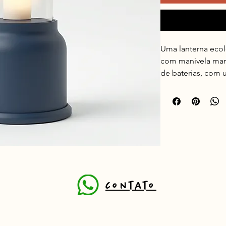
Uma lanterna ecol
com manivela man
de baterias, com 
reciclado em tons
contato