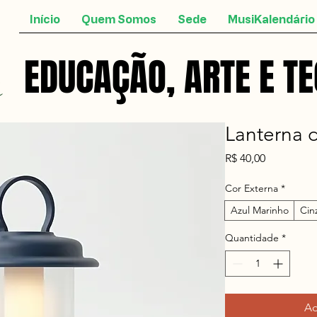
Início
Quem Somos
Sede
MusiKalendário
EDUCAÇÃO, ARTE E T
EDUCAÇÃO, ARTE E T
Lanterna 
Preço
R$ 40,00
Cor Externa
*
Azul Marinho
Cin
Quantidade
*
Ad