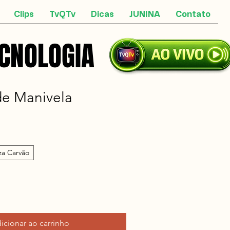
Clips
TvQTv
Dicas
JUNINA
Contato
ECNOLOGIA
ECNOLOGIA
de Manivela
za Carvão
icionar ao carrinho